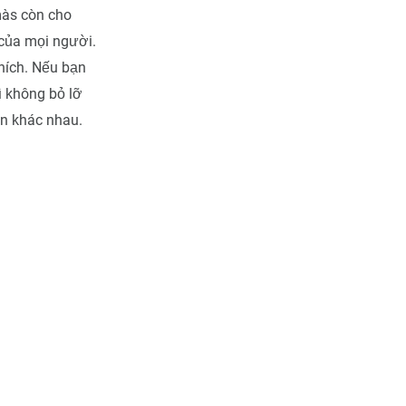
às còn cho
 của mọi người.
hích. Nếu bạn
 không bỏ lỡ
on khác nhau.