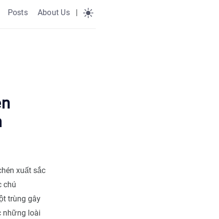
Posts
About Us
|
ên
m
chén xuất sắc
c chú
t trùng gây
 những loài