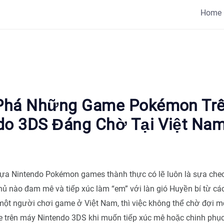
Home
Phá Những Game Pokémon Tr
do 3DS Đáng Chờ Tại Việt Na
tựa Nintendo Pokémon games thành thực có lẽ luôn là sựa che
hủ nào đam mê và tiếp xúc làm “em” với làn gió Huyền bí từ cá
ột người chơi game ở Việt Nam, thì việc không thể chờ đợi mộ
trên máy Nintendo 3DS khi muốn tiếp xúc mê hoặc chinh phục