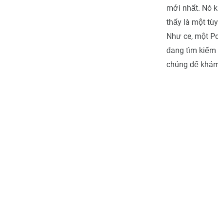
mới nhất. Nó 
thấy là một tù
Như ce, một P
đang tìm kiếm
chúng để khám 