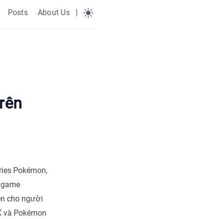
Posts
About Us
|
rên
ries Pokémon,
, game
ên cho người
 X và Pokémon