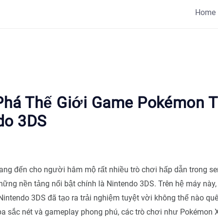
Home
há Thế Giới Game Pokémon T
do 3DS
ng đến cho người hâm mộ rất nhiều trò chơi hấp dẫn trong se
hững nền tảng nổi bật chính là Nintendo 3DS. Trên hệ máy này
intendo 3DS đã tạo ra trải nghiệm tuyệt vời không thể nào qu
họa sắc nét và gameplay phong phú, các trò chơi như Pokémon