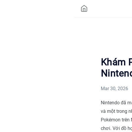
Khám P
Ninten
Mar 30, 2026
Nintendo đã ma
và một trong n
Pokémon trên N
chơi. Với đồ 