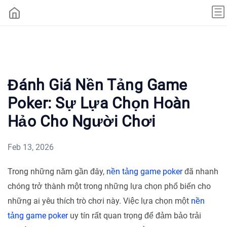
Đánh Giá Nền Tảng Game
Poker: Sự Lựa Chọn Hoàn
Hảo Cho Người Chơi
Feb 13, 2026
Trong những năm gần đây,
nền tảng game poker
đã nhanh
chóng trở thành một trong những lựa chọn phổ biến cho
những ai yêu thích trò chơi này. Việc lựa chọn một
nền
tảng game poker
uy tín rất quan trọng để đảm bảo trải