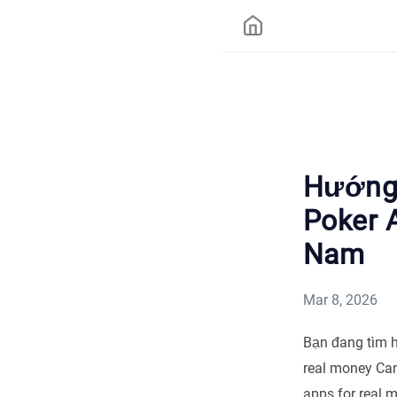
Hướng 
Poker 
Nam
Mar 8, 2026
Bạn đang tìm 
real money Can
apps for real 