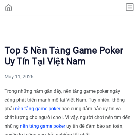
Top 5 Nền Tảng Game Poker
Uy Tín Tại Việt Nam
May 11, 2026
Trong những năm gần đây, nền tảng game poker ngày
càng phát triển mạnh mẽ tại Việt Nam. Tuy nhiên, không
phải
nền tảng game poker
nào cũng đảm bảo uy tín và
chất lượng cho người chơi. Vì vậy, người chơi nên tìm đến
những
nền tảng game poker
uy tín để đảm bảo an toàn,
quyền lợi cũng như trải nghiệm tốt nhất.