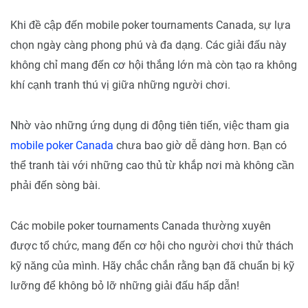
Khi đề cập đến mobile poker tournaments Canada, sự lựa
chọn ngày càng phong phú và đa dạng. Các giải đấu này
không chỉ mang đến cơ hội thắng lớn mà còn tạo ra không
khí cạnh tranh thú vị giữa những người chơi.
Nhờ vào những ứng dụng di động tiên tiến, việc tham gia
mobile poker Canada
chưa bao giờ dễ dàng hơn. Bạn có
thể tranh tài với những cao thủ từ khắp nơi mà không cần
phải đến sòng bài.
Các mobile poker tournaments Canada thường xuyên
được tổ chức, mang đến cơ hội cho người chơi thử thách
kỹ năng của mình. Hãy chắc chắn rằng bạn đã chuẩn bị kỹ
lưỡng để không bỏ lỡ những giải đấu hấp dẫn!