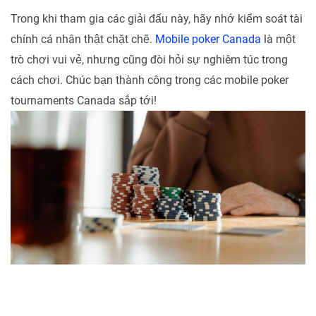
Trong khi tham gia các giải đấu này, hãy nhớ kiểm soát tài
chính cá nhân thật chặt chẽ.
Mobile poker Canada
là một
trò chơi vui vẻ, nhưng cũng đòi hỏi sự nghiêm túc trong
cách chơi. Chúc bạn thành công trong các mobile poker
tournaments Canada sắp tới!