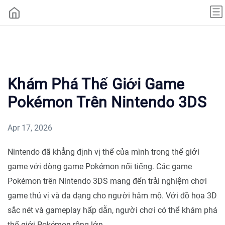
Khám Phá Thế Giới Game
Pokémon Trên Nintendo 3DS
Apr 17, 2026
Nintendo đã khẳng định vị thế của mình trong thế giới
game với dòng game Pokémon nổi tiếng. Các game
Pokémon trên Nintendo 3DS mang đến trải nghiệm chơi
game thú vị và đa dạng cho người hâm mộ. Với đồ họa 3D
sắc nét và gameplay hấp dẫn, người chơi có thể khám phá
thế giới Pokémon rộng lớn.