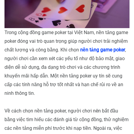
Trong cộng đồng game poker tại Việt Nam, nền tảng game
poker đóng vai trò quan trọng giúp người chơi trải nghiệm
chất lượng và công bằng. Khi chọn
nền tảng game poker
,
người chơi cần xem xét các yếu tố như độ bảo mật, giao
diện dễ sử dụng, đa dạng trò chơi và các chương trình
khuyến mãi hấp dẫn. Một nền tảng poker uy tín sẽ cung
cấp các tính năng hỗ trợ tốt nhất và hạn chế rủi ro về an
ninh thông tin.
Về cách chọn nền tảng poker, người chơi nên bắt đầu
bằng việc tìm hiểu các đánh giá từ cộng đồng, thử nghiệm
các nền tảng miễn phí trước khi nạp tiền. Ngoài ra, việc