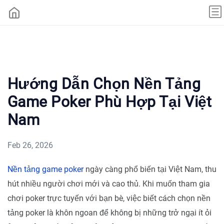
Hướng Dẫn Chọn Nền Tảng
Game Poker Phù Hợp Tại Việt
Nam
Feb 26, 2026
Nền tảng game poker
ngày càng phổ biến tại Việt Nam, thu
hút nhiều người chơi mới và cao thủ. Khi muốn tham gia
chơi poker trực tuyến với bạn bè, việc biết cách chọn nền
tảng poker là khôn ngoan để không bị những trở ngại ít ỏi