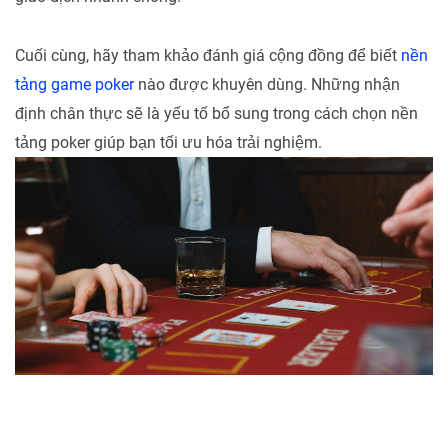
Cuối cùng, hãy tham khảo đánh giá cộng đồng để biết
nền
tảng game poker
nào được khuyên dùng. Những nhận
định chân thực sẽ là yếu tố bổ sung trong cách chọn nền
tảng poker giúp bạn tối ưu hóa trải nghiệm.