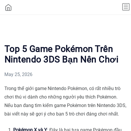
Top 5 Game Pokémon Trên
Nintendo 3DS Bạn Nên Chơi
May 25, 2026
Trong thế giới game Nintendo Pokémon, có rất nhiều trò
chơi thú vị dành cho những người yêu thích Pokémon.
Nếu bạn đang tìm kiếm game Pokémon trên Nintendo 3DS,
bài viết này sẽ gợi ý cho bạn 5 trò chơi đáng chơi nhất.
Pokémon X và Y
: Đây là hai tựa game Pokémon đầu