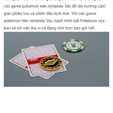
các game pokemon trên nintendo 3ds để tận hưởng cảm
giác phiêu lưu và chiến đấu kịch tính. Với các game
pokemon trên nintendo 3ds, hành trình bắt Pokémon của
bạn sẽ trở nên thú vị và đáng nhớ hơn bao giờ hết.