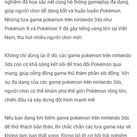
nghiệm đồ họa sắc nét cùng hệ thống gameplay đa dạng,
giúp người chơi dễ dàng bắt và huấn luyện Pokémon.
Những tựa game pokemon trên nintendo 3ds như
Pokémon X và Pokémon Y đã gây tiếng vang lớn tại Việt
Nam, thu hút nhiều người chơi mới.
Không chỉ dừng lại ở đó, các game pokemon trên nintendo
3ds còn có khả năng kết nối để trao đổi Pokémon qua
mạng, giúp cộng đồng game thủ thêm phần sôi động. Với
sự đa dạng của các game pokemon trên nintendo 3ds,
người chơi có thể khám phá thế giới Pokémon rộng lớn,
chiến đấu và xây dựng đội hình mạnh mẽ.
Nếu bạn đang tìm kiếm game pokemon trên nintendo 3ds
để thử thách bản thân, thì chắc chắn các tựa game này sẽ
không làm bạn thất vọng. Đừng bỏ lỡ cơ hội trải nghiệm