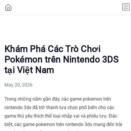
Khám Phá Các Trò Chơi
Pokémon trên Nintendo 3DS
tại Việt Nam
May 20, 2026
Trong những năm gần đây, các game pokemon trên
nintendo 3ds đã trở thành lựa chọn phổ biến cho các
game thủ yêu thích thể loại nhập vai và phiêu lưu. Đặc
biệt, các game pokemon trên nintendo 3ds mang đến trải