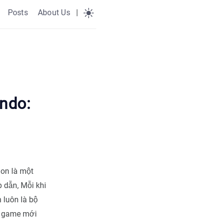
Posts
About Us
|
ndo:
mon là một
 dẫn, Mỗi khi
luôn là bộ
h game mới