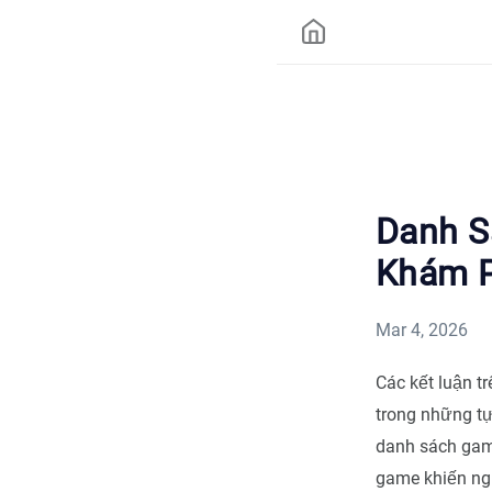
Danh S
Khám P
Mar 4, 2026
Các kết luận t
trong những tự
danh sách gam
game khiến ng