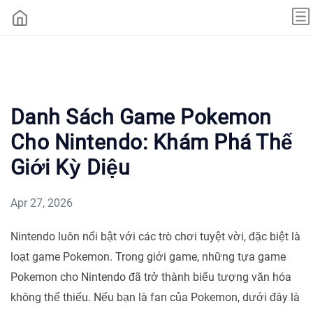
Danh Sách Game Pokemon
Cho Nintendo: Khám Phá Thế
Giới Kỳ Diệu
Apr 27, 2026
Nintendo luôn nổi bật với các trò chơi tuyệt vời, đặc biệt là
loạt game Pokemon. Trong giới game, những tựa game
Pokemon cho Nintendo đã trở thành biểu tượng văn hóa
không thể thiếu. Nếu bạn là fan của Pokemon, dưới đây là