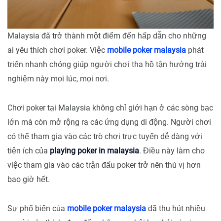
Malaysia đã trở thành một điểm đến hấp dẫn cho những
ai yêu thích chơi poker. Việc
mobile poker malaysia
phát
triển nhanh chóng giúp người chơi tha hồ tận hưởng trải
nghiệm này mọi lúc, mọi nơi.
Chơi poker tại Malaysia không chỉ giới hạn ở các sòng bạc
lớn mà còn mở rộng ra các ứng dụng di động. Người chơi
có thể tham gia vào các trò chơi trực tuyến dễ dàng với
tiện ích của
playing poker in malaysia
. Điều này làm cho
việc tham gia vào các trận đấu poker trở nên thú vị hơn
bao giờ hết.
Sự phổ biến của
mobile poker malaysia
đã thu hút nhiều